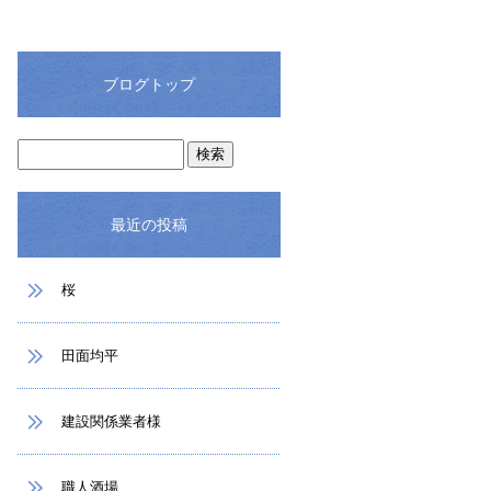
ブログトップ
最近の投稿
桜
田面均平
建設関係業者様
職人酒場