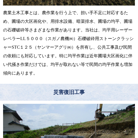
農業土木工事とは、農作業を行う上で、担い手不足に対応するた
め、圃場の大区画化や、用排水設備、暗渠排水、圃場の均平、圃場
の石礫破砕等さまざまな作業があります。当社は、均平用レーザー
レベラーLL５０００（スガノ農機㈱）石礫破砕用ストーンクラッシ
ャーSTC１２５（ヤンマーアグリ㈱）を所有し、公共工事及び民間
の依頼にも対応しています。特に均平作業は近年圃場大区画化に伴
い代掻き作業だけでは、均平が取れない等で民間の均平作業も増加
傾向にあります。
災害復旧工事